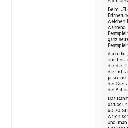
Albtraumw
Beim „Fl
Erinnerun
welchen 
während 
Festspiel
ganz selt
Festspiel
Auch die 
und beso
die die T
die sich 
ja so vie
der Grenz
der Bühne
Das Rahm
darüber h
60-70 Sti
waren seh
und man 