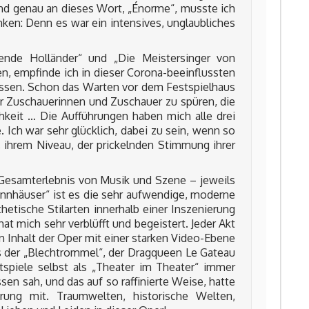
Und genau an dieses Wort, „Énorme“, musste ich
en: Denn es war ein intensives, unglaubliches
gende Holländer“ und „Die Meistersinger von
n, empfinde ich in dieser Corona-beeinflussten
gessen. Schon das Warten vor dem Festspielhaus
r Zuschauerinnen und Zuschauer zu spüren, die
hkeit … Die Aufführungen haben mich alle drei
 Ich war sehr glücklich, dabei zu sein, wenn so
e, ihrem Niveau, der prickelnden Stimmung ihrer
Gesamterlebnis von Musik und Szene – jeweils
nnhäuser“ ist es die sehr aufwendige, moderne
hetische Stilarten innerhalb einer Inszenierung
at mich sehr verblüfft und begeistert. Jeder Akt
en Inhalt der Oper mit einer starken Video-Ebene
s der „Blechtrommel“, der Dragqueen Le Gateau
tspiele selbst als „Theater im Theater“ immer
ssen sah, und das auf so raffinierte Weise, hatte
hrung mit. Traumwelten, historische Welten,