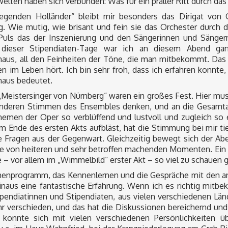
elten haben sich verbunden: Was für ein praller Ritt durch das
iegenden Holländer“ bleibt mir besonders das Dirigat von 
g. Wie mutig, wie brisant und fein sie das Orchester durch 
Puls das der Inszenierung und den Sängerinnen und Sängern
dieser Stipendiaten-Tage war ich an diesem Abend ganz
haus, all den Feinheiten der Töne, die man mitbekommt. Das
en im Leben hört. Ich bin sehr froh, dass ich erfahren konnt
haus bedeutet.
„Meistersinger von Nürnberg“ waren ein großes Fest. Hier mus
nderen Stimmen des Ensembles denken, und an die Gesamtat
hemen der Oper so verblüffend und lustvoll und zugleich so 
am Ende des ersten Akts aufbläst, hat die Stimmung bei mir t
le Fragen aus der Gegenwart. Gleichzeitig bewegt sich der A
e von heiteren und sehr betroffen machenden Momenten. Ein Er
 – vor allem im „Wimmelbild“ erster Akt – so viel zu schauen 
enprogramm, das Kennenlernen und die Gespräche mit den an
inaus eine fantastische Erfahrung. Wenn ich es richtig mitb
pendiatinnen und Stipendiaten, aus vielen verschiedenen Länd
r verschieden, und das hat die Diskussionen bereichernd und
konnte sich mit vielen verschiedenen Persönlichkeiten 