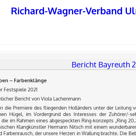
Richard-Wagner-Verband U
Bericht Bayreuth 
ben – Farbenklänge
r Festspiele 2021
nlicher Bericht von Viola Lachenmann
 die Premiere des fliegenden Holländers unter der Leitung vo
en Hügel, im Vordergrund des Interesses der Zuhörer/-se
t, die im Rahmen eines abgespeckten Ring-konzepts „Ring 20.
hischen Klangkünstler Hermann Nitsch mit einem wunderbaren
d Farbenrausch, der unsere Herzen in Wallung brachte. Die Be