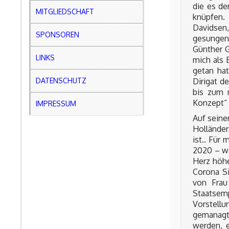
die es d
MITGLIEDSCHAFT
knüpfen.
Davidsen
SPONSOREN
gesungen
Günther G
LINKS
mich als 
getan hat
Dirigat d
DATENSCHUTZ
bis zum n
Konzept“ 
IMPRESSUM
Auf seine
Holländer
ist.. Für
2020 – wa
Herz höhe
Corona S
von Frau
Staatsem
Vorstell
gemanagt
werden, 