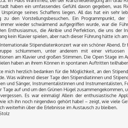
.a. im Haus Wahnfried, bei der Kranzniederlegung am Grab Ri
tadt haben ein umfassendes Gefühl davon gegeben, was R
 Ursprünge seines Schaffens liegen. All das hat ein sehr le
g zu den Vorstellungsbesuchen. Ein Programmpunkt, der v
 immer wieder schwärmend aufgegriffen wurde, war die Führ
en Enthusiasmus, die Akribie und Perfektion, die uns der In
slang kein Klavier spielen, aber nach dieser Führung hätte ich 
Internationale Stipendiatenkonzert war ein schöner Abend. Er h
ruppe schlummern, unter anderem mit einer virtuosen Kla
ationen am Klavier und großen Stimmen. Die Open Stage im An
vielen haben an ihrem Können in spontanen Auftritten teilhaben
e mich herzlich bedanken für die Möglichkeit, an den Stipen
de. Was während dieser Tage den Stipendiatinnen und Stipendi
en und Sänger, Instrumentalistinnen und Instrumentalisten, 
ar Tage auf und um den Grünen Hügel zusammengekommen, und 
 vergessen. Es war einmalig! Allein der enthusiastische A
wie ich ihn noch nirgendwo gehört habe! – zeigt, wie viele Ge
uch weiterhin über die Erlebnisse im Austausch zu bleiben.
Stolz