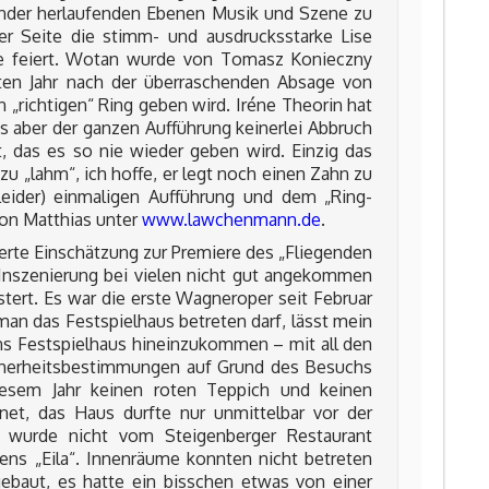
nder herlaufenden Ebenen Musik und Szene zu
er Seite die stimm- und ausdrucksstarke Lise
lge feiert. Wotan wurde von Tomasz Konieczny
sten Jahr nach der überraschenden Absage von
„richtigen“ Ring geben wird. Iréne Theorin hat
as aber der ganzen Aufführung keinerlei Abbruch
, das es so nie wieder geben wird. Einzig das
 zu „lahm“, ich hoffe, er legt noch einen Zahn zu
(leider) einmaligen Aufführung und dem „Ring-
von Matthias unter
www.lawchenmann.de
.
ierte Einschätzung zur Premiere des „Fliegenden
e Inszenierung bei vielen nicht gut angekommen
stert. Es war die erste Wagneroper seit Februar
man das Festspielhaus betreten darf, lässt mein
ins Festspielhaus hineinzukommen – mit all den
cherheitsbestimmungen auf Grund des Besuchs
esem Jahr keinen roten Teppich und keinen
et, das Haus durfte nur unmittelbar vor der
n wurde nicht vom Steigenberger Restaurant
s „Eila“. Innenräume konnten nicht betreten
ebaut, es hatte ein bisschen etwas von einer