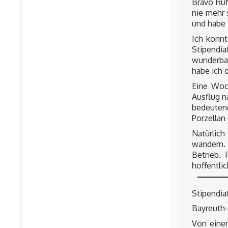
Bravo Ruf
nie mehr 
und habe 
Ich konnt
Stipendia
wunderbar
habe ich d
Eine Woc
Ausflug n
bedeuten
Porzellan
Natürlich
wandern. 
Betrieb. 
hoffentli
Stipendia
Bayreuth-
Von einem