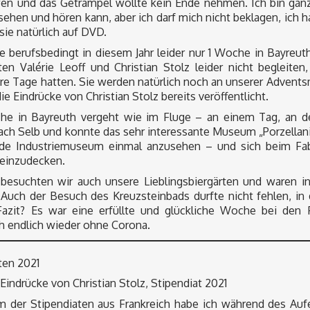
en und das Getrampel wollte kein Ende nehmen. Ich bin ganz 
sehen und hören kann, aber ich darf mich nicht beklagen, ich
sie natürlich auf DVD.
e berufsbedingt in diesem Jahr leider nur 1 Woche in Bayreut
ten Valérie Leoff und Christian Stolz leider nicht begleite
e Tage hatten. Sie werden natürlich noch an unserer Advents
ie Eindrücke von Christian Stolz bereits veröffentlicht.
he in Bayreuth vergeht wie im Fluge – an einem Tag, an de
ach Selb und konnte das sehr interessante Museum „Porzellan
de Industriemuseum einmal anzusehen – und sich beim Fabr
 einzudecken.
 besuchten wir auch unsere Lieblingsbiergärten und waren 
Auch der Besuch des Kreuzsteinbads durfte nicht fehlen, in
Fazit? Es war eine erfüllte und glückliche Woche bei den 
ch endlich wieder ohne Corona.
ten 2021
Eindrücke von Christian Stolz, Stipendiat 2021
 der Stipendiaten aus Frankreich habe ich während des Aufe