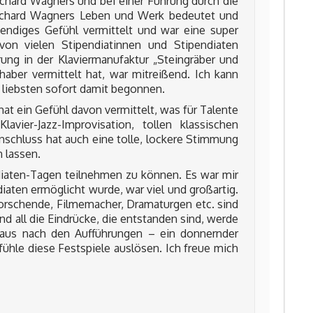
chard Wagners und bei einer Führung durch die
ichard Wagners Leben und Werk bedeutet und
bendiges Gefühl vermittelt und war eine super
on vielen Stipendiatinnen und Stipendiaten
ung in der Klaviermanufaktur „Steingräber und
haber vermittelt hat, war mitreißend. Ich kann
am liebsten sofort damit begonnen.
at ein Gefühl davon vermittelt, was für Talente
vier-Jazz-Improvisation, tollen klassischen
schluss hat auch eine tolle, lockere Stimmung
 lassen.
diaten-Tagen teilnehmen zu können. Es war mir
aten ermöglicht wurde, war viel und großartig.
Forschende, Filmemacher, Dramaturgen etc. sind
all die Eindrücke, die entstanden sind, werde
pplaus nach den Aufführungen – ein donnernder
fühle diese Festspiele auslösen. Ich freue mich