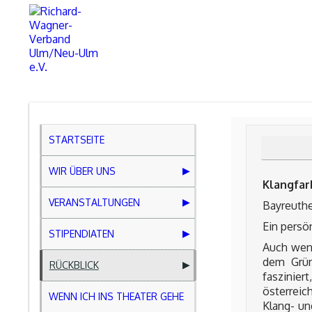
Skip
to
content
STARTSEITE
WIR ÜBER UNS
Klangfar
VERANSTALTUNGEN
Bayreuthe
Ein persö
STIPENDIATEN
Auch wenn
dem Grün
RÜCKBLICK
faszinier
österreic
WENN ICH INS THEATER GEHE
Klang- un