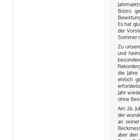
Jahrmarkt
Bistro g
Bewirtung
Es hat gl
der Vorst
Sommer ni
Zu unsere
und heim
besondere
Rekorderg
die Jahre
ehrlich g
erforderl
Jahr wied
ohne Bes
Am 26. Ju
der wunde
an seine
Beckmesse
aber den 