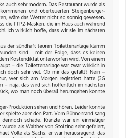
ks auch sehr modern. Das Restaurant wurde als
gekommenen und überteuerten Steigenberger-
ätten, wäre das Wetter nicht so sonnig gewesen.
odass die FFP2-Masken, die im Haus auch während
l ich wirklich hoffe, dass wir sie im nächsten
aus der sündhaft teuren Toilettenanlage klamm
wunden sind – mit der Folge, dass es keinen
 dem Kostendiktat unterworfen wird. Von einem
aupt – die Toilettenanlage war zwar wirklich in
ch doch sehr viel. Ob mir das gefällt? Nein –
 nur, wer sich am Morgen registriert hatte (3G
 – naja, das wird sich hoffentlich im nächsten
zurück, wo man noch überall herumgehen konnte
inger-Produktion sehen und hören. Leider konnte
 er spielte aber den Part. Vom Bühnenrand sang
 dennoch schade, Kränzle war ein einmaliger
t wurde als Walther von Stolzing sehr gefeiert,
ael Volle als Sachs, er war herausragend, das