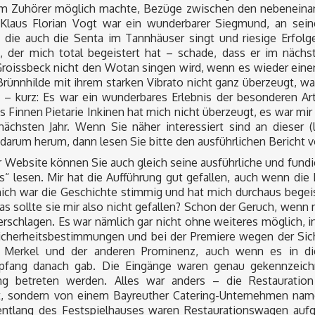
em Zuhörer möglich machte, Bezüge zwischen den nebeneina
 Klaus Florian Vogt war ein wunderbarer Siegmund, an sein
, die auch die Senta im Tannhäuser singt und riesige Erfo
, der mich total begeistert hat – schade, dass er im näch
roissbeck nicht den Wotan singen wird, wenn es wieder einen 
Brünnhilde mit ihrem starken Vibrato nicht ganz überzeugt, w
 – kurz: Es war ein wunderbares Erlebnis der besonderen Art
es Finnen Pietarie Inkinen hat mich nicht überzeugt, es war mir
ächsten Jahr. Wenn Sie näher interessiert sind an dieser 
darum herum, dann lesen Sie bitte den ausführlichen Bericht 
r Website können Sie auch gleich seine ausführliche und fund
s“ lesen. Mir hat die Aufführung gut gefallen, auch wenn di
 mich war die Geschichte stimmig und hat mich durchaus begei
s sollte sie mir also nicht gefallen? Schon der Geruch, wenn 
rschlagen. Es war nämlich gar nicht ohne weiteres möglich, 
icherheitsbestimmungen und bei der Premiere wegen der Si
 Merkel und der anderen Prominenz, auch wenn es in di
pfang danach gab. Die Eingänge waren genau gekennzeichn
ung betreten werden. Alles war anders – die Restauratio
, sondern von einem Bayreuther Catering-Unternehmen namen
entlang des Festspielhauses waren Restaurationswagen aufg