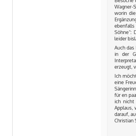
Besuche u
Wagner-S
worin die
Ergänzun
ebenfalls
Söhne“: D
leider bi
Auch das 
in der G
Interpret
erzeugt, 
Ich möcht
eine Freu
Sängerinn
für en pa
ich nicht
Applaus, 
darauf, a
Christian 