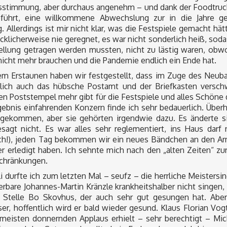
sstimmung, aber durchaus angenehm – und dank der Foodtruc
eführt, eine willkommene Abwechslung zur in die Jahre 
. Allerdings ist mir nicht klar, was die Festspiele gemacht h
ücklicherweise nie geregnet, es war nicht sonderlich heiß, s
ellung getragen werden mussten, nicht zu lästig waren, obwoh
cht mehr brauchen und die Pandemie endlich ein Ende hat.
m Erstaunen haben wir festgestellt, dass im Zuge des Neub
lich auch das hübsche Postamt und der Briefkasten versch
n Poststempel mehr gibt für die Festspiele und alles Schöne
ebnis einfahrenden Konzern finde ich sehr bedauerlich. Überh
 gekommen, aber sie gehörten irgendwie dazu. Es änderte si
esagt nicht. Es war alles sehr reglementiert, ins Haus darf
ich!), jeden Tag bekommen wir ein neues Bändchen an den Arm
er erledigt haben. Ich sehnte mich nach den „alten Zeiten“ 
chränkungen.
li durfte ich zum letzten Mal – seufz – die herrliche Meisters
rbare Johannes-Martin Kränzle krankheitshalber nicht singen,
r Stelle Bo Skovhus, der auch sehr gut gesungen hat. Aber
r, hoffentlich wird er bald wieder gesund. Klaus Florian Vog
meisten donnernden Applaus erhielt – sehr berechtigt – Mich