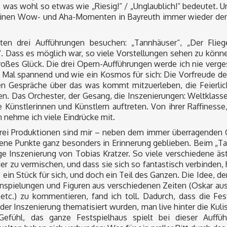
 was wohl so etwas wie „Riesig!“ / „Unglaublich!“ bedeutet. 
einen Wow- und Aha-Momenten in Bayreuth immer wieder denk
ten drei Aufführungen besuchen: „Tannhäuser“, „Der Flie
. Dass es möglich war, so viele Vorstellungen sehen zu könne
großes Glück. Die drei Opern-Aufführungen werde ich nie ver
 Mal spannend und wie ein Kosmos für sich: Die Vorfreude de
n Gespräche über das was kommt mitzuerleben, die Feierlic
en. Das Orchester, der Gesang, die Inszenierungen: Weltklasse.
e Künstlerinnen und Künstlern auftreten. Von ihrer Raffiness
n nehme ich viele Eindrücke mit.
rei Produktionen sind mir – neben dem immer überragenden 
ene Punkte ganz besonders in Erinnerung geblieben. Beim „Ta
e Inszenierung von Tobias Kratzer. So viele verschiedene äst
er zu vermischen, und dass sie sich so fantastisch verbinden, h
e ein Stück für sich, und doch ein Teil des Ganzen. Die Idee, d
nspielungen und Figuren aus verschiedenen Zeiten (Oskar au
etc.) zu kommentieren, fand ich toll. Dadurch, dass die Fes
 der Inszenierung thematisiert wurden, man live hinter die Kuli
Gefühl, das ganze Festspielhaus spielt bei dieser Auffü