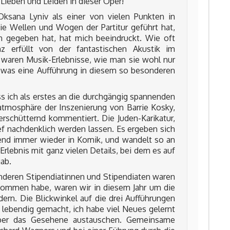
 Lieben und Leiden in dieser Oper!
Oksana Lyniv als einer von vielen Punkten in
die Wellen und Wogen der Partitur geführt hat,
 gegeben hat, hat mich beeindruckt. Wie oft
 erfüllt von der fantastischen Akustik im
 waren Musik-Erlebnisse, wie man sie wohl nur
e, was eine Aufführung in diesem so besonderen
s ich als erstes an die durchgängig spannenden
mosphäre der Inszenierung von Barrie Kosky,
erschütternd kommentiert. Die Juden-Karikatur,
ief nachdenklich werden lassen. Es ergeben sich
bend immer wieder in Komik, und wandelt so an
lebnis mit ganz vielen Details, bei dem es auf
gab.
deren Stipendiatinnen und Stipendiaten waren
ekommen habe, waren wir in diesem Jahr um die
ern. Die Blickwinkel auf die drei Aufführungen
 lebendig gemacht, ich habe viel Neues gelernt
über das Gesehene austauschen. Gemeinsame