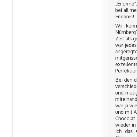
„Énorme“,
bei all m
Erlebnis!
Wir konn
Nürnberg“
Zeit als 
war jedes
angeregte
mitgeriss
exzellent
Perfektio
Bei den d
verschied
und mutig
miteinand
war ja wi
und mit A
Chocolat 
wieder in
ich das 